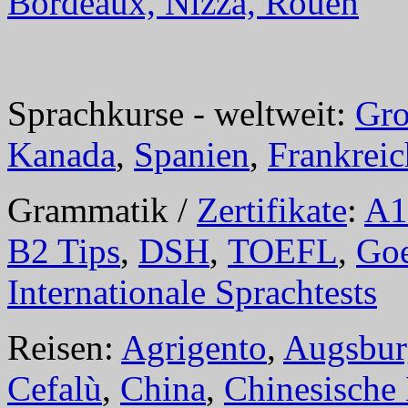
Bordeaux, Nizza, Rouen
Sprachkurse - weltweit:
Gro
Kanada
,
Spanien
,
Frankreic
Grammatik /
Zertifikate
:
A1
B2 Tips
,
DSH
,
TOEFL
,
Goe
Internationale Sprachtests
Reisen:
Agrigento
,
Augsbur
Cefalù
,
China
,
Chinesische