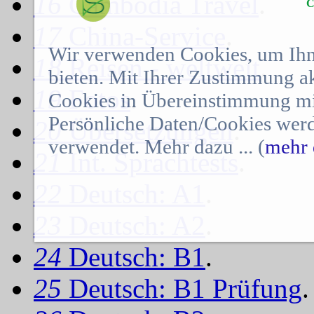
16
Cambodia Travel
.
C
17
China-Service
.
Wir verwenden Cookies, um Ihn
18
Reisen - weltweit
.
bieten. Mit Ihrer Zustimmung a
19
Fotos
.
Cookies in Übereinstimmung mit
Persönliche Daten/Cookies werd
20
Übersetzungen
.
verwendet. Mehr dazu ... (
mehr 
21
Int. Sprachtests
.
22
Deutsch: A1
.
23
Deutsch: A2
.
24
Deutsch: B1
.
25
Deutsch: B1 Prüfung
.