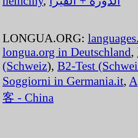
němčiny
,
الدورة + الفيزا
LONGUA.ORG:
languages.
longua.org in Deutschland
,
(Schweiz
),
B2-Test (Schwei
Soggiorni in Germania.it
,
A
客 - China