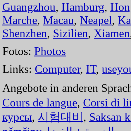
Guangzhou
,
Hamburg
,
Hon
Marche
,
Macau
,
Neapel
,
Ka
Shenzhen
,
Sizilien
,
Xiamen
Fotos:
Photos
Links:
Computer
,
IT
,
useyo
Angebote in anderen Sprac
Cours de langue
,
Corsi di l
курсы
,
시험대비
,
Saksan k