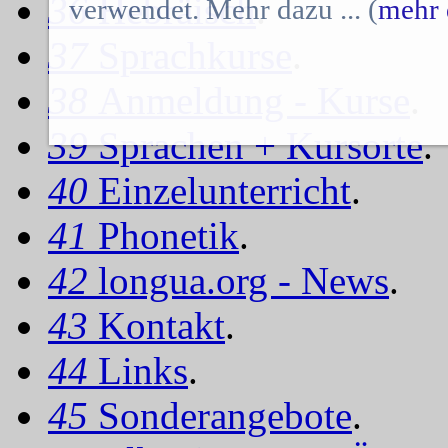
36
Hebräisch
.
verwendet. Mehr dazu ... (
mehr 
37
Sprachkurse
.
38
Anmeldung - Kurse
.
39
Sprachen + Kursorte
.
40
Einzelunterricht
.
41
Phonetik
.
42
longua.org - News
.
43
Kontakt
.
44
Links
.
45
Sonderangebote
.