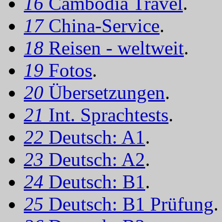
16
Cambodia Travel
.
17
China-Service
.
18
Reisen - weltweit
.
19
Fotos
.
20
Übersetzungen
.
21
Int. Sprachtests
.
22
Deutsch: A1
.
23
Deutsch: A2
.
24
Deutsch: B1
.
25
Deutsch: B1 Prüfung
.