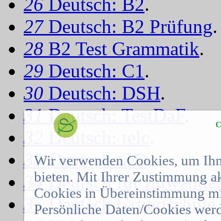
26
Deutsch: B2
.
27
Deutsch: B2 Prüfung
.
28
B2 Test Grammatik
.
29
Deutsch: C1
.
30
Deutsch: DSH
.
31
Deutsch: TestDaF
.
C
32
Deutsch: telc
.
33
Deutsch: ZD
.
Wir verwenden Cookies, um Ihn
bieten. Mit Ihrer Zustimmung a
34
Deutsch für Zuwander
Cookies in Übereinstimmung mit
35
Deutsch Grundschule
.
Persönliche Daten/Cookies werd