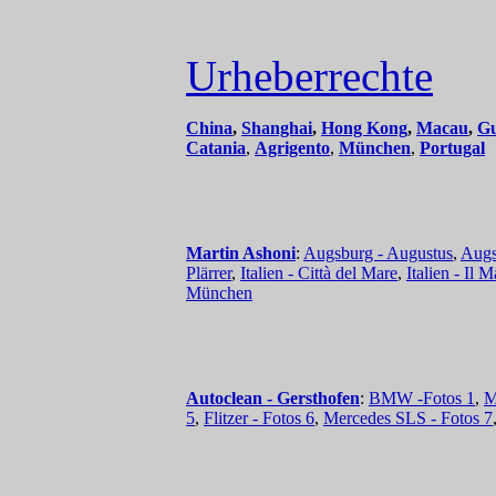
Urheberrechte
China
,
Shanghai
,
Hong Kong
,
Macau
,
G
Catania
,
Agrigento
,
München
,
Portugal
Martin Ashoni
:
Augsburg - Augustus
,
Augs
Plärrer
,
Italien - Città del Mare
,
Italien - Il 
München
Autoclean - Gersthofen
:
BMW -Fotos 1
,
M
5
,
Flitzer - Fotos 6
,
Mercedes SLS - Fotos 7