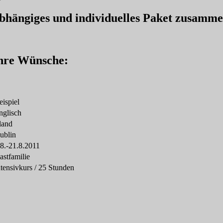
nabhängiges und individuelles Paket zusamm
Ihre Wünsche:
eispiel
nglisch
rland
ublin
.8.-21.8.2011
astfamilie
ntensivkurs / 25 Stunden