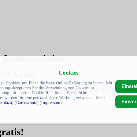
 Sommeraktion
Cookies
NGUA.ORG
en Cookies, um Ihnen die beste Online-Erfahrung zu bieten. Mit
Einste
uer sein - ganz im Gegenteil wir geben ein
mmung akzeptieren Sie die Verwendung von Cookies in
mung mit unseren Cookie-Richtlinien. Persönliche
es werden für eine personalisierte Werbung verwendet. Mehr
Einve
r dazu
) (
Datenschutz
) (
Impressum
)
ratis!