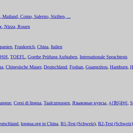
 Mailand, Como, Salerno, Sizilien, ...
ux, Nizza, Rouen
panien
,
Frankreich
,
China
,
Italien
DSH
,
TOEFL
,
Goethe Prüfung Aufgaben
,
Internationale Sprachtests
na
,
Chinesische Mauer
,
Deutschland
,
Foshan
,
Guangzhou
,
Hamburg
,
H
langue
,
Corsi di lingua
,
Taalcursussen
,
Языковые курсы
,
시험대비
,
S
eutschland
,
longua.org in China
,
B1-Test (Schweiz
),
B2-Test (Schweiz)