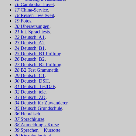
16
Cambodia Travel
.
17
China-Service
.
18
Reisen - weltweit
.
19
Fotos
.
20
Übersetzungen
.
21
Int. Sprachtests
.
22
Deutsch: A1
.
23
Deutsch: A2
.
24
Deutsch: B1
.
25
Deutsch: B1 Prüfung
.
26
Deutsch: B2
.
27
Deutsch: B2 Prüfung
.
28
B2 Test Grammatik
.
29
Deutsch: C1
.
30
Deutsch: DSH
.
31
Deutsch: TestDaF
.
32
Deutsch: telc
.
33
Deutsch: ZD
.
34
Deutsch für Zuwanderer
.
35
Deutsch Grundschule
.
36
Hebräisch
.
37
Sprachkurse
.
38
Anmeldung - Kurse
.
39
Sprachen + Kursorte
.
40
Einzelunterricht
.