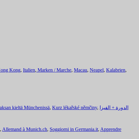
ong Kong
,
Italien
,
Marken / Marche
,
Macau
,
Neapel
,
Kalabrien
,
aksan kieltä Münchenissä
,
Kurz lékařské němčiny
,
الدورة + الفيزا
,
Allemand à Munich.ch
,
Soggiorni in Germania.it
,
Apprendre