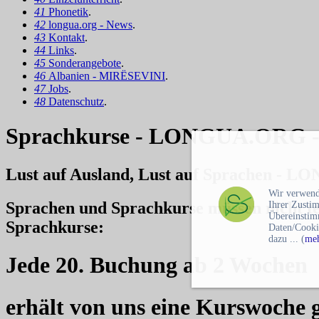
41
Phonetik
.
42
longua.org - News
.
43
Kontakt
.
44
Links
.
45
Sonderangebote
.
46
Albanien - MIRËSEVINI
.
47
Jobs
.
48
Datenschutz
.
Sprachkurse - LONGUA.ORG -
Lust auf Ausland, Lust auf Sprachen -
LO
Wir verwend
Sprachen und Sprachkurse müssen nicht te
Ihrer Zusti
Übereinstim
Sprachkurse:
Daten/Cooki
dazu ... (
meh
Jede 20. Buchung ab 2 Wochen
erhält von uns eine Kurswoche g