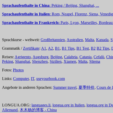
Sprachaufenthalte in China
: Peking / Beijing, Shanghai, ...
Sprachaufenthalte in Italien
: Rom, Neapel, Florenz, Siena, Venedig,
Sprachaufenthalte in Frankreich:
Paris, Lyon, Marseilles, Bordea
Sprachkurse - weltweit:
Großbritannien
,
Australien
,
Malta
,
Kanada
,
S
Grammatik /
Zertifikate
:
A1
,
A2
,
B1
,
B1 Tips
,
B1 Test
,
B2
B2 Tips
,
Reisen:
Agrigento
,
Augsburg
,
Beijing
,
Calabria
,
Catania
,
Cefalù
,
Chi
Peking
,
Shanghai
,
Shenzhen
,
Sizilien
,
Xiamen
,
Malta
,
Sliema
Fotos:
Photos
Links:
Computer
,
IT
,
useyourbook.com
Angebote in anderen Sprachen:
Summer travel
,
夏季特价
,
Cours de 
LONGUA.ORG:
languages.li
,
longua.org in Italien
,
longua.org in D
Allemand
,
木木杨的博客 - China