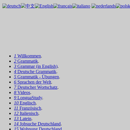
1
Willkommen
.
2
Grammatik
.
3
Grammar (in English)
.
4
Deutsche Grammatik
.
5
Grammatik - Übungen
.
6
Sprachen der Welt
.
7
Deutscher Wortschatz
.
8
Videos
.
9
LonguaStudy
.
10
Englisch
.
11
Französisch
.
12
Italienisch
.
13
Latein
.
14
Jobsuche Deutschland
.
15
Wohnung Deutschland
.