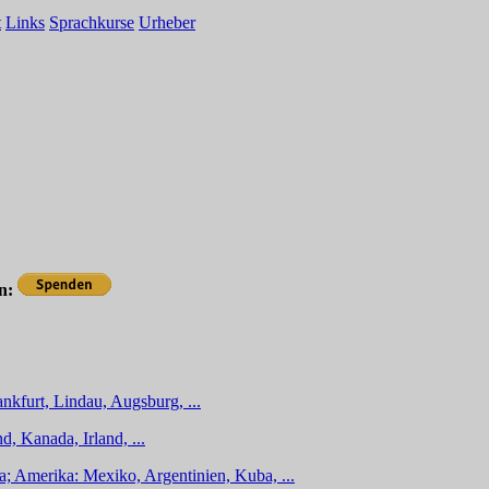
t
Links
Sprachkurse
Urheber
en:
nkfurt, Lindau, Augsburg, ...
d, Kanada, Irland, ...
a; Amerika: Mexiko, Argentinien, Kuba, ...