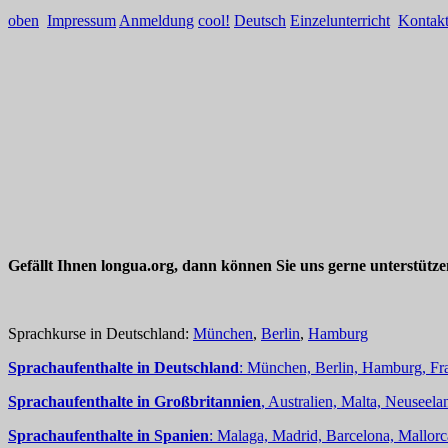
oben
Impressum
Anmeldung
cool!
Deutsch
Einzelunterricht
Kontak
Gefällt Ihnen longua.org, dann können Sie uns gerne unterstütz
Sprachkurse in Deutschland:
München
,
Berlin
,
Hamburg
Sprachaufenthalte in Deutschland
: München, Berlin, Hamburg, Fra
Sprachaufenthalte in Großbritannien
, Australien, Malta, Neuseelan
Sprachaufenthalte in Spanien
: Malaga, Madrid, Barcelona, Mallorc