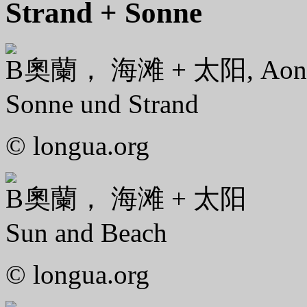
Strand + Sonne
奧蘭， 海滩 + 太阳, Aon
Sonne und Strand
© longua.org
奧蘭， 海滩 + 太阳
Sun and Beach
© longua.org