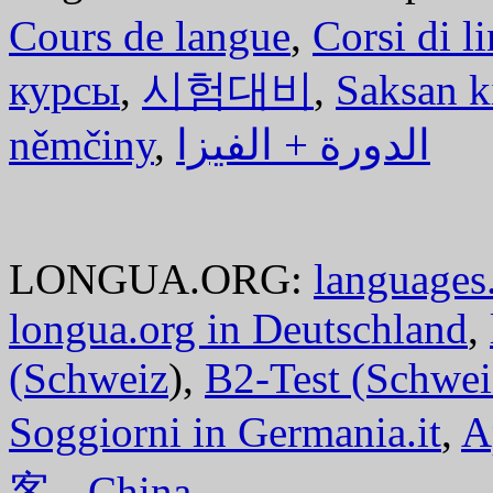
Cours de langue
,
Corsi di l
курсы
,
시험대비
,
Saksan k
němčiny
,
الدورة + الفيزا
LONGUA.ORG:
languages.
longua.org in Deutschland
,
(Schweiz
),
B2-Test (Schwei
Soggiorni in Germania.it
,
A
客 - China