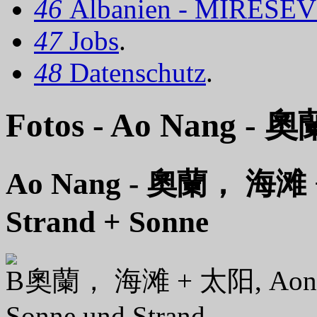
46
Albanien - MIRËSEV
47
Jobs
.
48
Datenschutz
.
Fotos - Ao Nang - 奧
Ao Nang - 奧蘭， 海滩 
Strand + Sonne
奧蘭， 海滩 + 太阳, Aon
Sonne und Strand