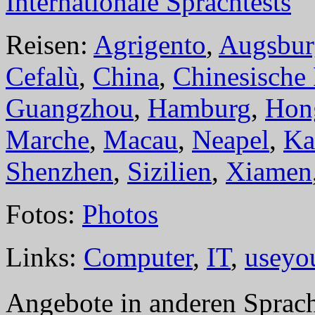
Internationale Sprachtests
Reisen:
Agrigento
,
Augsbur
Cefalù
,
China
,
Chinesische
Guangzhou
,
Hamburg
,
Hon
Marche
,
Macau
,
Neapel
,
Ka
Shenzhen
,
Sizilien
,
Xiamen
Fotos:
Photos
Links:
Computer
,
IT
,
useyo
Angebote in anderen Sprac