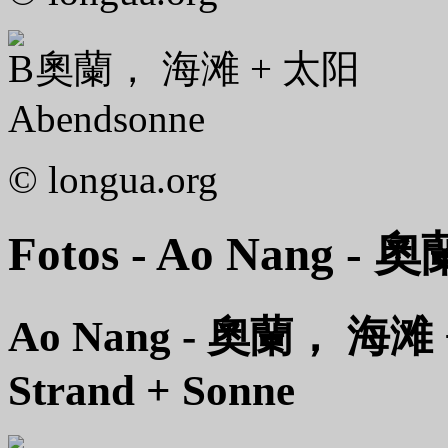
奧蘭， 海滩 + 太阳
Abendsonne
© longua.org
Fotos - Ao Nang - 奧
Ao Nang - 奧蘭， 海滩 
Strand + Sonne