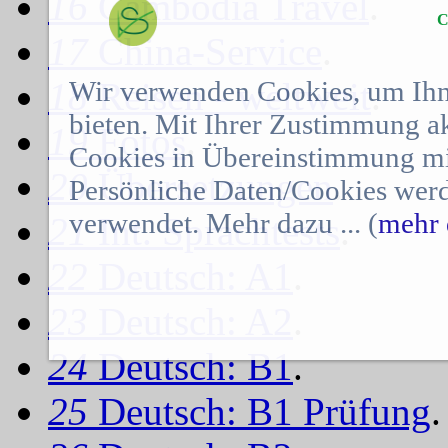
16
Cambodia Travel
.
C
17
China-Service
.
18
Reisen - weltweit
.
Wir verwenden Cookies, um Ihn
bieten. Mit Ihrer Zustimmung a
19
Fotos
.
Cookies in Übereinstimmung mit
20
Übersetzungen
.
Persönliche Daten/Cookies werd
verwendet. Mehr dazu ... (
mehr 
21
Int. Sprachtests
.
22
Deutsch: A1
.
23
Deutsch: A2
.
24
Deutsch: B1
.
25
Deutsch: B1 Prüfung
.