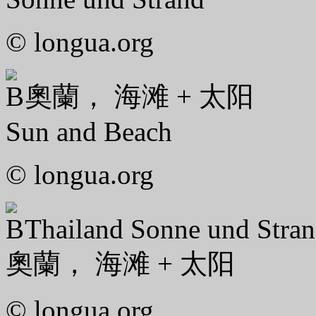
© longua.org
奧蘭， 海滩 + 太阳
Sun and Beach
© longua.org
Thailand Sonne und Stra
奧蘭， 海滩 + 太阳
© longua.org