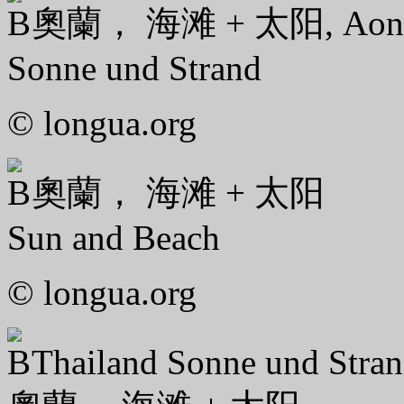
奧蘭， 海滩 + 太阳, Aon
Sonne und Strand
© longua.org
奧蘭， 海滩 + 太阳
Sun and Beach
© longua.org
Thailand Sonne und Stra