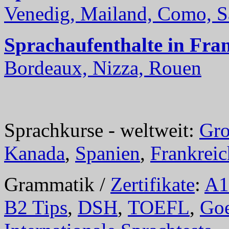
Venedig, Mailand, Como, Sal
Sprachaufenthalte in Fra
Bordeaux, Nizza, Rouen
Sprachkurse - weltweit:
Gro
Kanada
,
Spanien
,
Frankreic
Grammatik /
Zertifikate
:
A1
B2 Tips
,
DSH
,
TOEFL
,
Goe