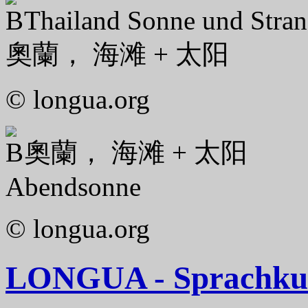
Thailand Sonne und Stra
奧蘭， 海滩 + 太阳
© longua.org
奧蘭， 海滩 + 太阳
Abendsonne
© longua.org
LONGUA - Sprachkurs