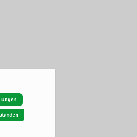
llungen
rstanden