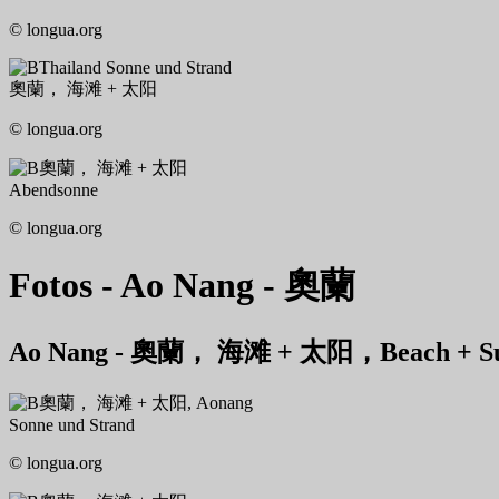
© longua.org
Thailand Sonne und Strand
奧蘭， 海滩 + 太阳
© longua.org
奧蘭， 海滩 + 太阳
Abendsonne
© longua.org
Fotos - Ao Nang - 奧蘭
Ao Nang - 奧蘭， 海滩 + 太阳，Beach + Sun,
奧蘭， 海滩 + 太阳, Aonang
Sonne und Strand
© longua.org