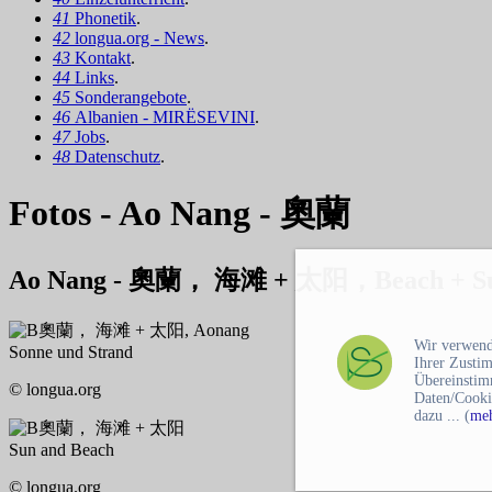
41
Phonetik
.
42
longua.org - News
.
43
Kontakt
.
44
Links
.
45
Sonderangebote
.
46
Albanien - MIRËSEVINI
.
47
Jobs
.
48
Datenschutz
.
Fotos - Ao Nang - 奧蘭
Ao Nang - 奧蘭， 海滩 + 太阳，Beach + Sun,
奧蘭， 海滩 + 太阳, Aonang
Wir verwend
Sonne und Strand
Ihrer Zusti
Übereinstim
© longua.org
Daten/Cooki
dazu ... (
meh
奧蘭， 海滩 + 太阳
Sun and Beach
© longua.org