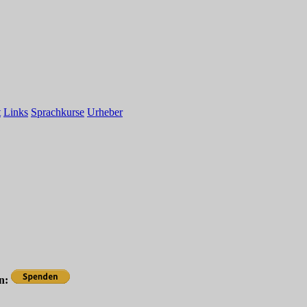
t
Links
Sprachkurse
Urheber
en: