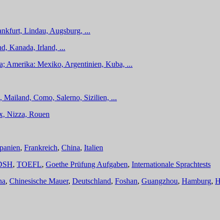
nkfurt, Lindau, Augsburg, ...
d, Kanada, Irland, ...
a; Amerika: Mexiko, Argentinien, Kuba, ...
 Mailand, Como, Salerno, Sizilien, ...
ux, Nizza, Rouen
panien
,
Frankreich
,
China
,
Italien
DSH
,
TOEFL
,
Goethe Prüfung Aufgaben
,
Internationale Sprachtests
na
,
Chinesische Mauer
,
Deutschland
,
Foshan
,
Guangzhou
,
Hamburg
,
H