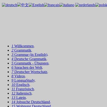
1
Willkommen
.
2
Grammatik
.
3
Grammar (in English)
.
4
Deutsche Grammatik
.
5
Grammatik - Übungen
.
6
Sprachen der Welt
.
7
Deutscher Wortschatz
.
8
Videos
.
9
LonguaStudy
.
10
Englisch
.
11
Französisch
.
12
Italienisch
.
13
Latein
.
14
Jobsuche Deutschland
.
15
Wohnung Deutschland
.