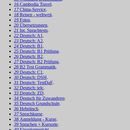
16
Cambodia Travel
.
17
China-Service
.
18
Reisen - weltweit
.
19
Fotos
.
20
Übersetzungen
.
21
Int. Sprachtests
.
22
Deutsch: A1
.
23
Deutsch: A2
.
24
Deutsch: B1
.
25
Deutsch: B1 Prüfung
.
26
Deutsch: B2
.
27
Deutsch: B2 Prüfung
.
28
B2 Test Grammatik
.
29
Deutsch: C1
.
30
Deutsch: DSH
.
31
Deutsch: TestDaF
.
32
Deutsch: telc
.
33
Deutsch: ZD
.
34
Deutsch für Zuwanderer
.
35
Deutsch Grundschule
.
36
Hebräisch
.
37
Sprachkurse
.
38
Anmeldung - Kurse
.
39
Sprachen + Kursorte
.
40
Einzelunterricht
.