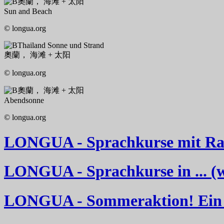
奧蘭， 海滩 + 太阳
Sun and Beach
© longua.org
Thailand Sonne und Strand
奧蘭， 海滩 + 太阳
© longua.org
奧蘭， 海滩 + 太阳
Abendsonne
© longua.org
LONGUA - Sprachkurse mit Rab
LONGUA - Sprachkurse in ... (wä
LONGUA - Sommeraktion! Ein 