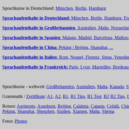
Sprachkurse in Deutschland:
München
,
Berlin
,
Hamburg
Sprachaufenthalte in Deutschland
: München, Berlin, Hamburg, Fra
Sprachaufenthalte in Großbritannien
, Australien, Malta, Neuseelan
Sprachaufenthalte in Spanien
: Malaga, Madrid, Barcelona, Mallorc
Sprachaufenthalte in China
: Peking / Beijing, Shanghai, ...
Sprachaufenthalte in Italien
: Rom, Neapel, Florenz, Siena, Venedig,
Sprachaufenthalte in Frankreich:
Paris, Lyon, Marseilles, Bordea
Sprachkurse - weltweit:
Großbritannien
,
Australien
,
Malta
,
Kanada
,
S
Grammatik /
Zertifikate
:
A1
,
A2
,
B1
,
B1 Tips
,
B1 Test
,
B2
B2 Tips
,
Reisen:
Agrigento
,
Augsburg
,
Beijing
,
Calabria
,
Catania
,
Cefalù
,
Chi
Peking
,
Shanghai
,
Shenzhen
,
Sizilien
,
Xiamen
,
Malta
,
Sliema
Fotos:
Photos