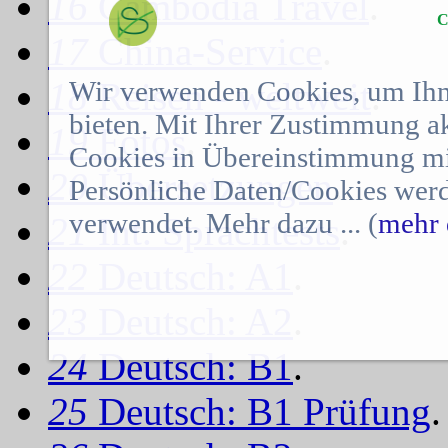
16
Cambodia Travel
.
C
17
China-Service
.
18
Reisen - weltweit
.
Wir verwenden Cookies, um Ihn
bieten. Mit Ihrer Zustimmung a
19
Fotos
.
Cookies in Übereinstimmung mit
20
Übersetzungen
.
Persönliche Daten/Cookies werd
verwendet. Mehr dazu ... (
mehr 
21
Int. Sprachtests
.
22
Deutsch: A1
.
23
Deutsch: A2
.
24
Deutsch: B1
.
25
Deutsch: B1 Prüfung
.