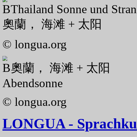
Thailand Sonne und Stra
奧蘭， 海滩 + 太阳
© longua.org
奧蘭， 海滩 + 太阳
Abendsonne
© longua.org
LONGUA - Sprachkurs