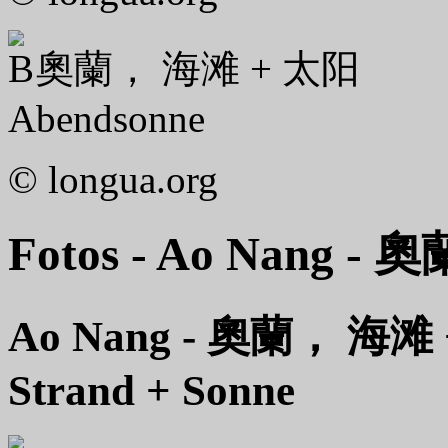
奧蘭， 海滩 + 太阳
Abendsonne
© longua.org
Fotos - Ao Nang - 奧
Ao Nang - 奧蘭， 海滩 
Strand + Sonne