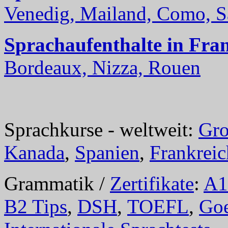
Venedig, Mailand, Como, Sal
Sprachaufenthalte in Fra
Bordeaux, Nizza, Rouen
Sprachkurse - weltweit:
Gro
Kanada
,
Spanien
,
Frankreic
Grammatik /
Zertifikate
:
A1
B2 Tips
,
DSH
,
TOEFL
,
Goe