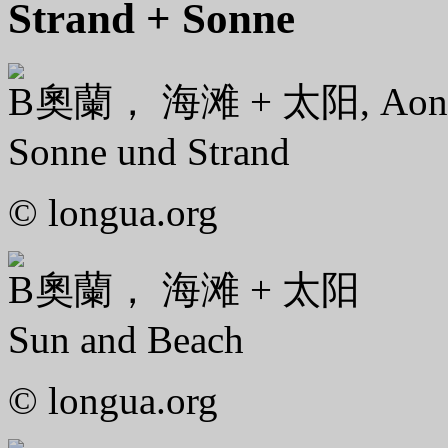
Strand + Sonne
奧蘭， 海滩 + 太阳, Aon
Sonne und Strand
© longua.org
奧蘭， 海滩 + 太阳
Sun and Beach
© longua.org