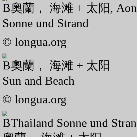
奧蘭， 海滩 + 太阳, Aon
Sonne und Strand
© longua.org
奧蘭， 海滩 + 太阳
Sun and Beach
© longua.org
Thailand Sonne und Stra