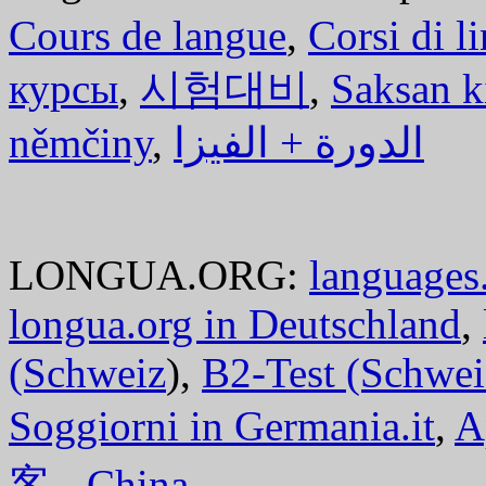
Cours de langue
,
Corsi di l
курсы
,
시험대비
,
Saksan k
němčiny
,
الدورة + الفيزا
LONGUA.ORG:
languages.
longua.org in Deutschland
,
(Schweiz
),
B2-Test (Schwei
Soggiorni in Germania.it
,
A
客 - China