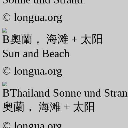
© longua.org
奧蘭， 海滩 + 太阳
Sun and Beach
© longua.org
Thailand Sonne und Stra
奧蘭， 海滩 + 太阳
© longua.org