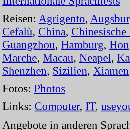
Internationale Sprachtests
Reisen:
Agrigento
,
Augsbur
Cefalù
,
China
,
Chinesische
Guangzhou
,
Hamburg
,
Hon
Marche
,
Macau
,
Neapel
,
Ka
Shenzhen
,
Sizilien
,
Xiamen
Fotos:
Photos
Links:
Computer
,
IT
,
useyo
Angebote in anderen Sprac