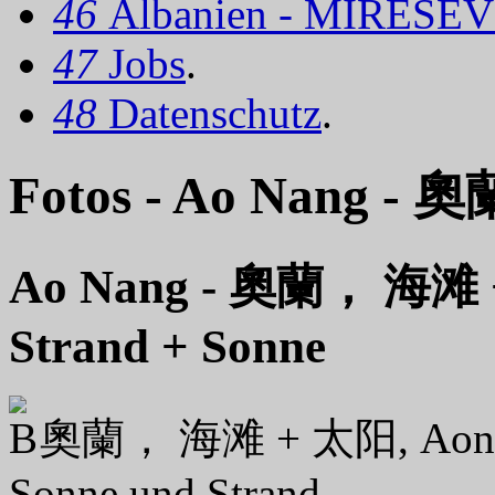
46
Albanien - MIRËSEV
47
Jobs
.
48
Datenschutz
.
Fotos - Ao Nang - 奧
Ao Nang - 奧蘭， 海滩 
Strand + Sonne
奧蘭， 海滩 + 太阳, Aon
Sonne und Strand