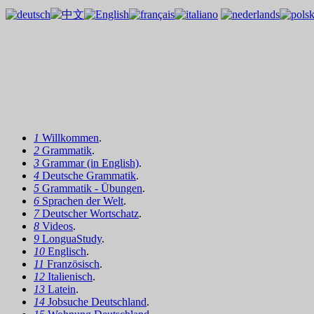
1
Willkommen
.
2
Grammatik
.
3
Grammar (in English)
.
4
Deutsche Grammatik
.
5
Grammatik - Übungen
.
6
Sprachen der Welt
.
7
Deutscher Wortschatz
.
8
Videos
.
9
LonguaStudy
.
10
Englisch
.
11
Französisch
.
12
Italienisch
.
13
Latein
.
14
Jobsuche Deutschland
.