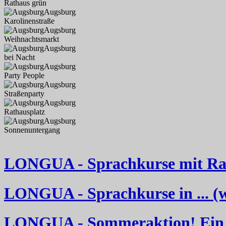
Rathaus grün
Augsburg
Karolinenstraße
Augsburg
Weihnachtsmarkt
Augsburg
bei Nacht
Augsburg
Party People
Augsburg
Straßenparty
Augsburg
Rathausplatz
Augsburg
Sonnenuntergang
LONGUA - Sprachkurse mit Rab
LONGUA - Sprachkurse in ... (wä
LONGUA - Sommeraktion! Ein 