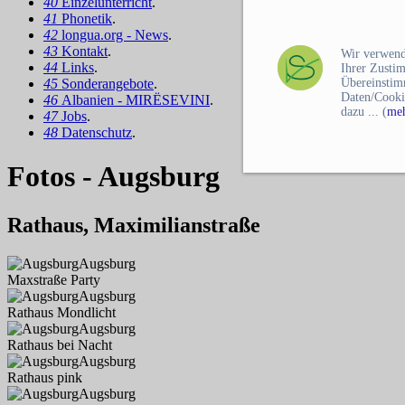
40
Einzelunterricht
.
41
Phonetik
.
42
longua.org - News
.
43
Kontakt
.
Wir verwend
44
Links
.
Ihrer Zusti
Übereinstim
45
Sonderangebote
.
Daten/Cooki
46
Albanien - MIRËSEVINI
.
dazu ... (
meh
47
Jobs
.
48
Datenschutz
.
Fotos - Augsburg
Rathaus, Maximilianstraße
Augsburg
Maxstraße Party
Augsburg
Rathaus Mondlicht
Augsburg
Rathaus bei Nacht
Augsburg
Rathaus pink
Augsburg