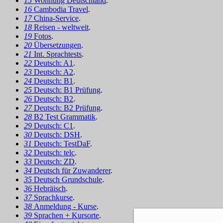
15
Wohnung Deutschland
.
16
Cambodia Travel
.
17
China-Service
.
18
Reisen - weltweit
.
19
Fotos
.
20
Übersetzungen
.
21
Int. Sprachtests
.
22
Deutsch: A1
.
23
Deutsch: A2
.
24
Deutsch: B1
.
25
Deutsch: B1 Prüfung
.
26
Deutsch: B2
.
27
Deutsch: B2 Prüfung
.
28
B2 Test Grammatik
.
29
Deutsch: C1
.
30
Deutsch: DSH
.
31
Deutsch: TestDaF
.
32
Deutsch: telc
.
33
Deutsch: ZD
.
34
Deutsch für Zuwanderer
.
35
Deutsch Grundschule
.
36
Hebräisch
.
37
Sprachkurse
.
38
Anmeldung - Kurse
.
39
Sprachen + Kursorte
.