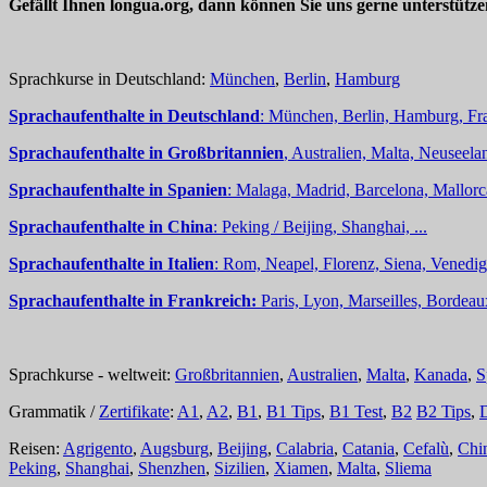
Gefällt Ihnen longua.org, dann können Sie uns gerne unterstütz
Sprachkurse in Deutschland:
München
,
Berlin
,
Hamburg
Sprachaufenthalte in Deutschland
: München, Berlin, Hamburg, Fra
Sprachaufenthalte in Großbritannien
, Australien, Malta, Neuseelan
Sprachaufenthalte in Spanien
: Malaga, Madrid, Barcelona, Mallorc
Sprachaufenthalte in China
: Peking / Beijing, Shanghai, ...
Sprachaufenthalte in Italien
: Rom, Neapel, Florenz, Siena, Venedig,
Sprachaufenthalte in Frankreich:
Paris, Lyon, Marseilles, Bordea
Sprachkurse - weltweit:
Großbritannien
,
Australien
,
Malta
,
Kanada
,
S
Grammatik /
Zertifikate
:
A1
,
A2
,
B1
,
B1 Tips
,
B1 Test
,
B2
B2 Tips
,
Reisen:
Agrigento
,
Augsburg
,
Beijing
,
Calabria
,
Catania
,
Cefalù
,
Chi
Peking
,
Shanghai
,
Shenzhen
,
Sizilien
,
Xiamen
,
Malta
,
Sliema