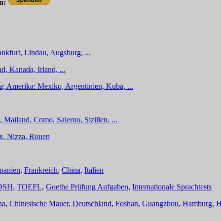
en:
nkfurt, Lindau, Augsburg, ...
d, Kanada, Irland, ...
a; Amerika: Mexiko, Argentinien, Kuba, ...
 Mailand, Como, Salerno, Sizilien, ...
ux, Nizza, Rouen
panien
,
Frankreich
,
China
,
Italien
DSH
,
TOEFL
,
Goethe Prüfung Aufgaben
,
Internationale Sprachtests
na
,
Chinesische Mauer
,
Deutschland
,
Foshan
,
Guangzhou
,
Hamburg
,
H