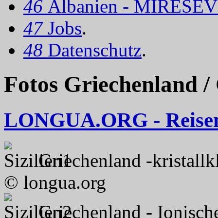
46
Albanien - MIRËSEV
47
Jobs
.
48
Datenschutz
.
Fotos Griechenland /
LONGUA.ORG - Reise
Griechenland -kristallk
© longua.org
Griechenland - Ionische