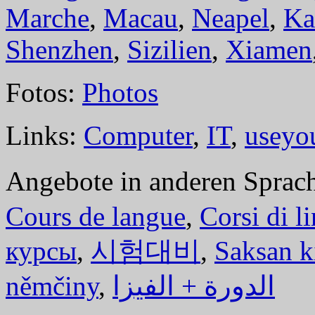
Marche
,
Macau
,
Neapel
,
Ka
Shenzhen
,
Sizilien
,
Xiamen
Fotos:
Photos
Links:
Computer
,
IT
,
useyo
Angebote in anderen Sprac
Cours de langue
,
Corsi di l
курсы
,
시험대비
,
Saksan k
němčiny
,
الدورة + الفيزا