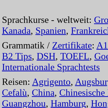
Sprachkurse - weltweit:
Gro
Kanada
,
Spanien
,
Frankreic
Grammatik /
Zertifikate
:
A1
B2 Tips
,
DSH
,
TOEFL
,
Goe
Internationale Sprachtests
Reisen:
Agrigento
,
Augsbur
Cefalù
,
China
,
Chinesische
Guangzhou
,
Hamburg
,
Hon