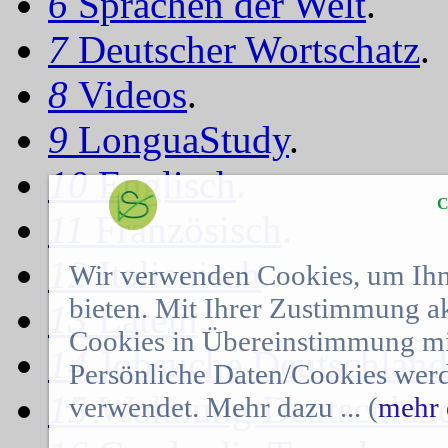
6
Sprachen der Welt
.
7
Deutscher Wortschatz
.
8
Videos
.
9
LonguaStudy
.
10
Englisch
.
C
11
Französisch
.
12
Italienisch
.
Wir verwenden Cookies, um Ihn
bieten. Mit Ihrer Zustimmung a
13
Latein
.
Cookies in Übereinstimmung mit
14
Jobsuche Deutschland
Persönliche Daten/Cookies werd
15
Wohnung Deutschlan
verwendet. Mehr dazu ... (
mehr 