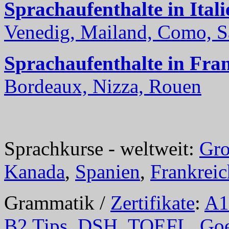
Sprachaufenthalte in Itali
Venedig, Mailand, Como, Sal
Sprachaufenthalte in Fra
Bordeaux, Nizza, Rouen
Sprachkurse - weltweit:
Gro
Kanada
,
Spanien
,
Frankreic
Grammatik /
Zertifikate
:
A1
B2 Tips
,
DSH
,
TOEFL
,
Goe