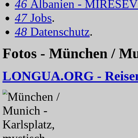
46
Albanien - MIRËSEV
47
Jobs
.
48
Datenschutz
.
Fotos - München / M
LONGUA.ORG - Reise