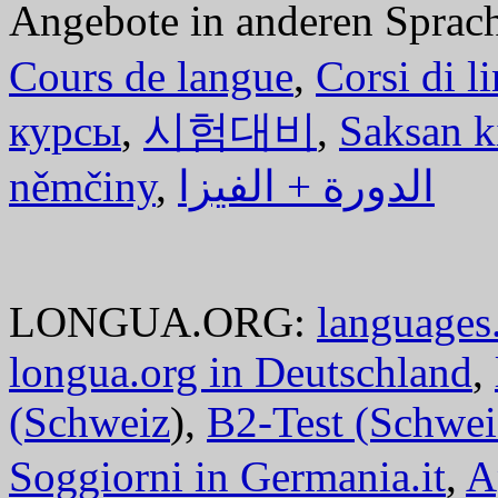
Angebote in anderen Sprac
Cours de langue
,
Corsi di l
курсы
,
시험대비
,
Saksan k
němčiny
,
الدورة + الفيزا
LONGUA.ORG:
languages.
longua.org in Deutschland
,
(Schweiz
),
B2-Test (Schwei
Soggiorni in Germania.it
,
A