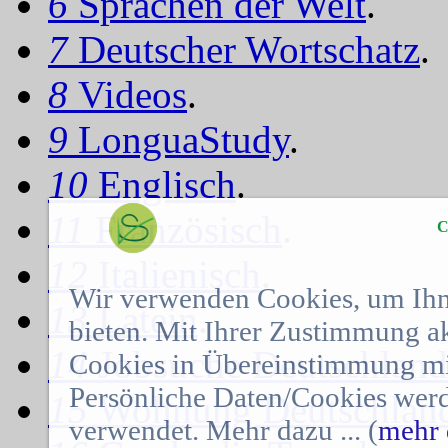
6
Sprachen der Welt
.
7
Deutscher Wortschatz
.
8
Videos
.
9
LonguaStudy
.
10
Englisch
.
11
Französisch
.
C
12
Italienisch
.
Wir verwenden Cookies, um Ihn
13
Latein
.
bieten. Mit Ihrer Zustimmung a
14
Jobsuche Deutschland
Cookies in Übereinstimmung mit
Persönliche Daten/Cookies werd
15
Wohnung Deutschlan
verwendet. Mehr dazu ... (
mehr 