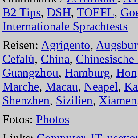
B2 Tips
,
DSH
,
TOEFL
,
Goe
Internationale Sprachtests
Reisen:
Agrigento
,
Augsbur
Cefalù
,
China
,
Chinesische
Guangzhou
,
Hamburg
,
Hon
Marche
,
Macau
,
Neapel
,
Ka
Shenzhen
,
Sizilien
,
Xiamen
Fotos:
Photos
Links:
Computer
,
IT
,
useyo