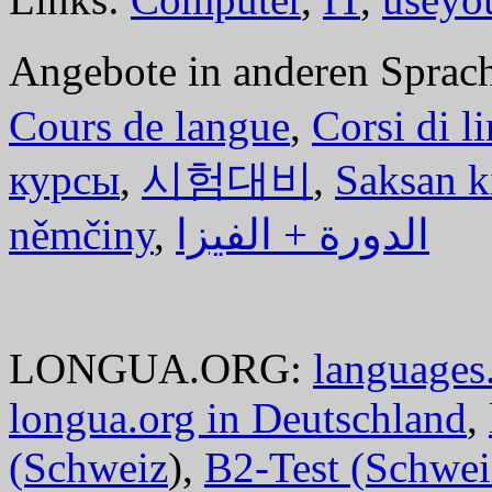
Angebote in anderen Sprac
Cours de langue
,
Corsi di l
курсы
,
시험대비
,
Saksan k
němčiny
,
الدورة + الفيزا
LONGUA.ORG:
languages.
longua.org in Deutschland
,
(Schweiz
),
B2-Test (Schwei