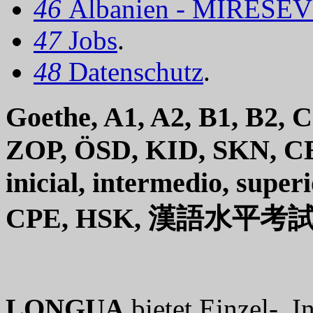
46
Albanien - MIRËSEV
47
Jobs
.
48
Datenschutz
.
Goethe, A1, A2, B1, B2, 
ZOP, ÖSD, KID, SKN, CE
inicial, intermedio, sup
CPE, HSK, 漢語水平考
LONGUA
bietet Einzel-, 