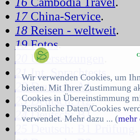
16
Cambodia Travel
.
17
China-Service
.
18
Reisen - weltweit
.
19
Fotos
.
20
Übersetzungen
.
C
21
Int. Sprachtests
.
Wir verwenden Cookies, um Ihn
22
Deutsch: A1
.
bieten. Mit Ihrer Zustimmung a
Cookies in Übereinstimmung mit
23
Deutsch: A2
.
Persönliche Daten/Cookies werd
24
Deutsch: B1
.
verwendet. Mehr dazu ... (
mehr 
25
Deutsch: B1 Prüfung
.